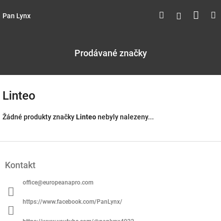
Přejít
Náku
Hledat
M
Přihlášen
na
Pan Lynx
obsah
koší
Prodávané značky
Linteo
Žádné produkty značky
Linteo
nebyly nalezeny...
Z
á
Kontakt
p
a
office
@
europeanapro.com
t
í
https://www.facebook.com/PanLynx/